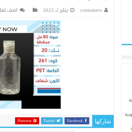
containers
يناير 2, 2023
اضف تعل
ي الرياض #1
ي الرياض #1
ة
ودية
Pinterest
Twitter
Facebook
شاركها
انع بلاستيك في الرياض #1