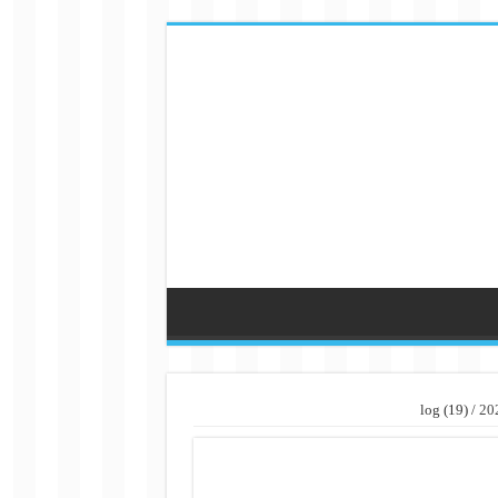
log (19)
/