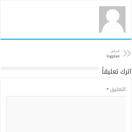
السابق
logplast
اترك تعليقاً
التعليق
*